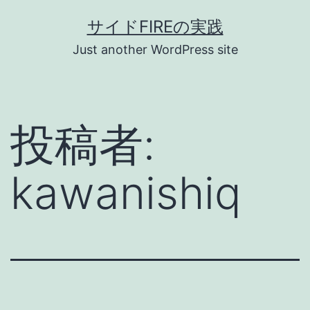
コ
サイドFIREの実践
ン
Just another WordPress site
テ
ン
ツ
投稿者:
へ
ス
kawanishiq
キ
ッ
プ